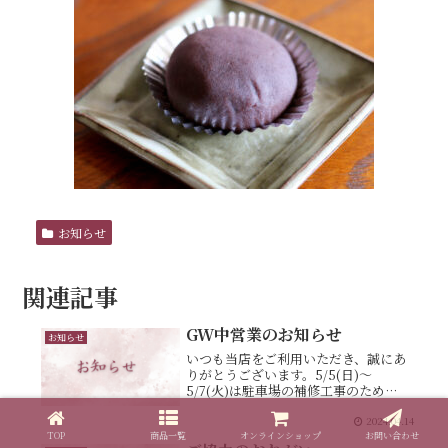
お知らせ
関連記事
GW中営業のお知らせ
お知らせ
いつも当店をご利用いただき、誠にあ
りがとうございます。5/5(日)～
5/7(火)は駐車場の補修工事のため、
休業日とさせていただきます。月火水
2024.04.14
木金土日月火２９３０１２３４５６
７休業営業営業営業営業営業休業休
TOP
商品一覧
オンラインショップ
お問い合わせ