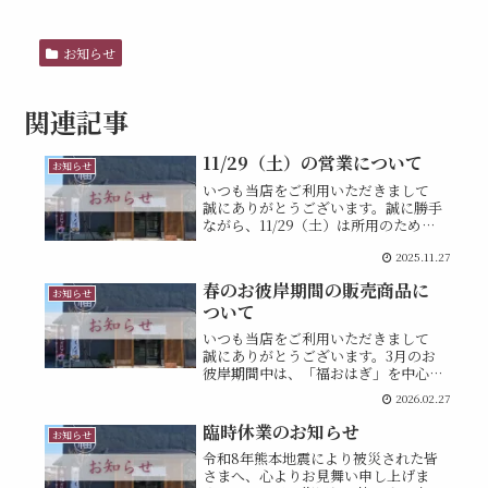
お知らせ
関連記事
11/29（土）の営業について
お知らせ
いつも当店をご利用いただきまして
誠にありがとうございます。誠に勝手
ながら、11/29（土）は所用のため、
13:00までの営業とさせていただきま
2025.11.27
す。ご迷惑をおかけいたしますが、何
卒ご了承くださいますようお願い申
春のお彼岸期間の販売商品に
し上げます。
お知らせ
ついて
いつも当店をご利用いただきまして
誠にありがとうございます。3月のお
彼岸期間中は、「福おはぎ」を中心
に毎年多くのお客様にご利用いただ
2026.02.27
いております。当店はすべて手作りの
ため、販売できる数に限りがございま
臨時休業のお知らせ
お知らせ
す。そのため、お彼岸期間中
令和8年熊本地震により被災された皆
「3/17（火）...
さまへ、心よりお見舞い申し上げま