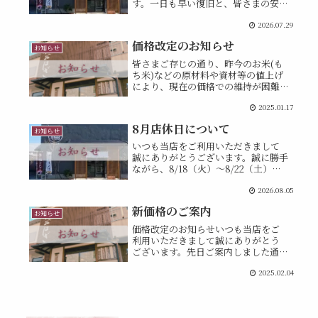
す。一日も早い復旧と、皆さまの安全
をお祈り申し上げます。2026年7月28
2026.07.29
日（火）に発生した地震の影響によ
り、本日7月29日（水）は臨時休業と
価格改定のお知らせ
させていただきます。営業再開につ...
お知らせ
皆さまご存じの通り、昨今のお米(も
ち米)などの原材料や資材等の値上げ
により、現在の価格での維持が困難
となってしまいました。同じ原材料
2025.01.17
での変わらない味でのご提供を続け
ていくため、誠に不本意ながら2025
8月店休日について
年2月4日(火)より販売価格の改定をさ
お知らせ
せ...
いつも当店をご利用いただきまして
誠にありがとうございます。誠に勝手
ながら、8/18（火）～8/22（土）は
夏季休業日とさせていただきます。ま
2026.08.05
た、8/29（土）は、12:00までの短縮
営業とさせていただきます。ご迷惑を
新価格のご案内
おかけいたしますが、何卒...
お知らせ
価格改定のお知らせいつも当店をご
利用いただきまして誠にありがとう
ございます。先日ご案内しました通
り、2025年2月4日(火)より以下のよ
2025.02.04
うに販売価格を改定させていただき
ます。＜新価格＞福おはぎ170円いも
パイ260円ミックスいもパイ290円...